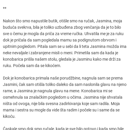
**
Nakon što smo napustile butik, otišle smo na ručak, Jasmina, moja
buduća svekrva, bila je toliko uzbuđena zbog venčanja da je to bilo
sve o čemu je mogla da priča za vreme ručka. Uhvatila me je za ruku
dok je pričala da sam pogledala mamu sa podignutom obrvom i
upitnim pogledom. Pitala sam se u sebi da li teta Jasmina možda ima
neke nevaljale i zabranjene misli o meni. Primetila sam da kada je
konobarica prišla našem stolu, gledala je Jasminu kako me drži za
ruku. Počela sam da se kikoćem.
Dok je konobarica primala naše porudžbine, nagnula sam se prema
Jasmini, čak sam otišla toliko daleko da sam naslonila glavu na njeno
rame, a Jasmina je nagnula glavu na mene. Konobarica mi se
osmehnula sa znalačkim pogledom u očima. Jasmina nije shvatala
ništa od ovoga, nije bila svesna zadirkivanja koje sam radila. Moja
mama i sestra su mogle da vide šta radim i počele su i same da se
kikoću.
Ćaskale smo dok smo ručale, kada je sve bilo gotovo i kada smo bile