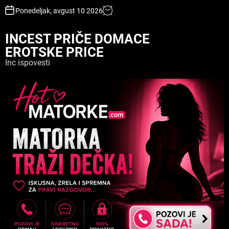
S
Ponedeljak, avgust 10 2026
k
i
INCEST PRIČE DOMACE
p
EROTSKE PRICE
t
o
Inc ispovesti
c
o
n
t
e
n
t