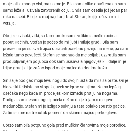
moje, ali je mnogo viši, mazio me je. Bila sam toliko opuštena da sam
samo ležala i uživala zatvorenih očiju. Onda sam osetila još jedan par
ruku na sebi. Bio je to moj najstariji brat Stefan, koji je očeva mini-
verzija.
Oboje su visoki, vitki, sa tamnom kosom i velikim smeđim očima
poput Kaćinih. Stefan je počeo da mi ljubi i miluje grudi. Bila sam
presrećna jer su sva trojica obraćali posebnu pažnju na mene, pa sam
ležala tamo pevušeći. Stefan se nagnuo da me poljubi, uzvratila sam
produbljivanjem poljupca dok sam usisavala njegov jezik. I dalje mi je
trljao grudi, ali je zašao ispod moje majice da dodirne kožu.
Siniša je podigao moju levu nogu do svojih usta da mi sisa prste. On je
bio veliki fetišista na stopala, uvek se igrao sa njima. Nema lepšeg
osećaka nego kada mi prođe jezikom između prstiju na nogama.
Podigla sam desnu nogu i počela nežno da je trljam o njegovo
međunožje. Stefan mi je izdigao suknju a tata polako spustio gaćice.
Zatim su me na trenutak pomerili da skinem majicu preko glave.
Ubrzo sam bila potpuno gola pred muškim članovima moje porodice.