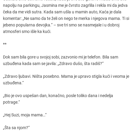
napolju na parkingu, Jasmina me je čvrsto zagrlila i rekla mi da jedva
čeka da me vidi sutra. Kada sam ušla u mamin auto, Kaća je dala
komentar: „Ne samo da te želi on nego te merka i njegova mama. Ti si
jebeno popularna devojka.“ – sve tri smo se nasmejale i u dobroj
atmosferi smo išle ka kući.
**
Dok sam bila gore u svojoj sobi, zazvonio mi je telefon. Bila sam
uzbuđena kada sam se javila: „Zdravo dušo, šta radiš?“
„Zdravo ljubavi. Ništa posebno. Mama je upravo stigla kući i veoma je
uzbuđena.“
„Bio je ovo uspešan dan, konačno, posle toliko dana i nedelja
potrage.“
„Hej Suzi, moja mama…“
„Šta sa njom?“