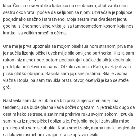
kući. Čim smo se vratile u kabinicu da se obučem, obuhvatila sam
sestru oko vrata i počela da se ljubim sa njom. Uzvraćala je poljupce
podjednako snažno i strastveno. Moja sestra ima dvadeset jednu
godinu, slične smo visine, vitka je, sa tamnosmeđom kosom koju nosi
kratko i sa velikim smeđim očima.
Ona me je prva upoznala sa mojom biseksualnom stranom, prva me
je naučila lizanju pičke i uvek mi je bila omiljena partnerka. Klizila sam
rukom niz njene noge, potom pod suknju i gaćice da bih je dodirnula i
protrljala po ćelavim usnama. Otkako znam za Kaću, uvek je držala
pičku glatko obrijanu. Raširila sam joj usne prstima. Bila je veoma
vlažna i topla, pa sam zavukla prst u otvor, osetivši je kao se steže i
grči.
Nastavila sam da je ljubim da bih prikrila njeno stenjanje, ima
tendenciju da bude glasna kada doživi orgazam. Nije trebalo dugo da
osetim kako se trese, a zatim mi prekriva ruku svojim sokom. Izvukla
sam ruku iz njene pičke i oblizala je. Poljubila me je i zahvalila mi se
pre nego što sam se obukla. Kada smo izašle, mama nas je pogledala
sa lukavim osmehom, znajući šta se upravo desilo.