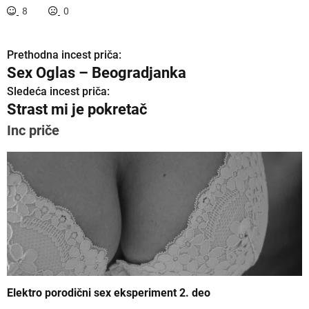
8
0
Prethodna incest priča:
K
Sex Oglas – Beogradjanka
r
Sledeća incest priča:
Strast mi je pokretač
e
Inc priče
t
a
n
j
e
č
l
Elektro porodični sex eksperiment 2. deo