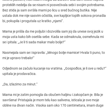
proteklih nedelja da se nisam ni posvećivala sebi i svojim potrebama.
Bez stida ja sam svršila mami po licu u sred bučnog butika. Nije
ustala dok me nije sasvim očistila, sve kapljice toplih sokova pronašla
bi, pokupila i progutala uz kratko „njami“.
Mama je prišla da me poljubi i dozvolila sam joj da unese svoj jezik u
moja usta kako bih osetila sebe. Kada se odmaknula, osmehnula mi
se i pitala: „Je li ti sada makar malo bolje?“
Nasmejala sam se i ispravila: „Mnogo bolje mamice! Hvala ti puno, to
mi je upravo trebalo!“
Odjednom se začulo kucanje na vratima. „Gospođice, je li sve u redu?“
upitala je prodavačica.
„Da, izlazimo za minut.“
Mama mi je zatim pomogla da obučem haljinu i zakopčam je. Bila je
savršena! Pristajala je mom telu kao salivena, isticala je sve moje
obline na divan način. Visoka sam oko 170 centimetara, imam duge