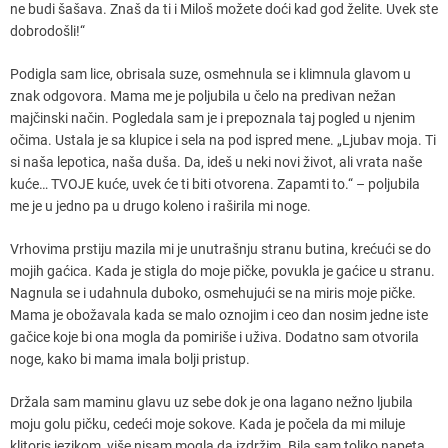
ne budi šašava. Znaš da ti i Miloš možete doći kad god želite. Uvek ste
dobrodošli!“
Podigla sam lice, obrisala suze, osmehnula se i klimnula glavom u
znak odgovora. Mama me je poljubila u čelo na predivan nežan
majčinski način. Pogledala sam je i prepoznala taj pogled u njenim
očima. Ustala je sa klupice i sela na pod ispred mene. „Ljubav moja. Ti
si naša lepotica, naša duša. Da, ideš u neki novi život, ali vrata naše
kuće… TVOJE kuće, uvek će ti biti otvorena. Zapamti to.“ – poljubila
me je u jedno pa u drugo koleno i raširila mi noge.
Vrhovima prstiju mazila mi je unutrašnju stranu butina, krećući se do
mojih gaćica. Kada je stigla do moje pičke, povukla je gaćice u stranu.
Nagnula se i udahnula duboko, osmehujući se na miris moje pičke.
Mama je obožavala kada se malo oznojim i ceo dan nosim jedne iste
gačice koje bi ona mogla da pomiriše i uživa. Dodatno sam otvorila
noge, kako bi mama imala bolji pristup.
Držala sam maminu glavu uz sebe dok je ona lagano nežno ljubila
moju golu pičku, cedeći moje sokove. Kada je počela da mi miluje
klitoris jezikom, više nisam mogla da izdržim. Bila sam toliko napeta