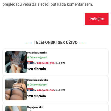
pregledaču veba za sledeći put kada komentarišem.
TELEFONSKI SEX UŽIVO
Una seks Matorke
🟢
Čekam tvoj poziv!
Tel:
0906/400-096
- Kod:
670
120 din/min
Usamljena u braku
🟢
Čekam tvoj poziv!
Tel:
0906/400-096
- Kod:
677
120 din/min
Napaljena Milf