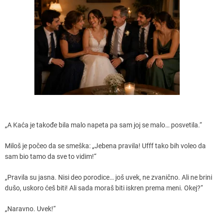
„A Kaća je takođe bila malo napeta pa sam joj se malo… posvetila.“
Miloš je počeo da se smeška: „Jebena pravila! Ufff tako bih voleo da
sam bio tamo da sve to vidim!“
„Pravila su jasna. Nisi deo porodice… još uvek, ne zvanično. Ali ne brini
dušo, uskoro ćeš biti! Ali sada moraš biti iskren prema meni. Okej?“
„Naravno. Uvek!“