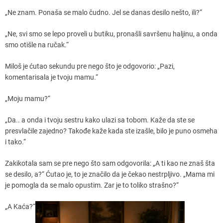
„Ne znam. Ponaša se malo čudno. Jel se danas desilo nešto, ili?“
„Ne, svi smo se lepo proveli u butiku, pronašli savršenu haljinu, a onda
smo otišle na ručak.“
Miloš je ćutao sekundu pre nego što je odgovorio: „Pazi,
komentarisala je tvoju mamu.“
„Moju mamu?“
„Da.. a onda i tvoju sestru kako ulazi sa tobom. Kaže da ste se
presvlačile zajedno? Takođe kaže kada ste izašle, bilo je puno osmeha
i tako.“
Zakikotala sam se pre nego što sam odgovorila: „A ti kao ne znaš šta
se desilo, a?“ Ćutao je, to je značilo da je čekao nestrpljivo. „Mama mi
je pomogla da se malo opustim. Zar je to toliko strašno?“
„A Kaća?“