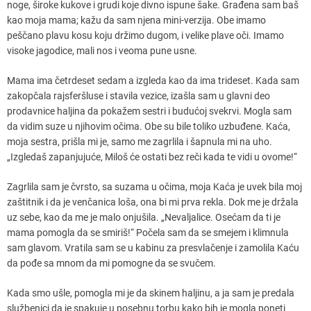
noge, široke kukove i grudi koje divno ispune šake. Građena sam baš
kao moja mama; kažu da sam njena mini-verzija. Obe imamo
peščano plavu kosu koju držimo dugom, i velike plave oči. Imamo
visoke jagodice, mali nos i veoma pune usne.
Mama ima četrdeset sedam a izgleda kao da ima trideset. Kada sam
zakopčala rajsferšluse i stavila vezice, izašla sam u glavni deo
prodavnice haljina da pokažem sestri i budućoj svekrvi. Mogla sam
da vidim suze u njihovim očima. Obe su bile toliko uzbuđene. Kaća,
moja sestra, prišla mi je, samo me zagrlila i šapnula mi na uho.
„Izgledaš zapanjujuće, Miloš će ostati bez reči kada te vidi u ovome!“
Zagrlila sam je čvrsto, sa suzama u očima, moja Kaća je uvek bila moj
zaštitnik i da je venčanica loša, ona bi mi prva rekla. Dok me je držala
uz sebe, kao da me je malo onjušila. „Nevaljalice. Osećam da ti je
mama pomogla da se smiriš!“ Počela sam da se smejem i klimnula
sam glavom. Vratila sam se u kabinu za presvlačenje i zamolila Kaću
da pođe sa mnom da mi pomogne da se svučem.
Kada smo ušle, pomogla mi je da skinem haljinu, a ja sam je predala
službenici da je spakuje u posebnu torbu kako bih je mogla poneti