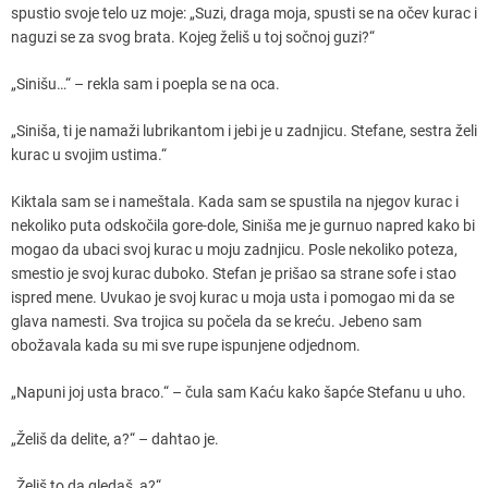
spustio svoje telo uz moje: „Suzi, draga moja, spusti se na očev kurac i
naguzi se za svog brata. Kojeg želiš u toj sočnoj guzi?“
„Sinišu…“ – rekla sam i poepla se na oca.
„Siniša, ti je namaži lubrikantom i jebi je u zadnjicu. Stefane, sestra želi
kurac u svojim ustima.“
Kiktala sam se i nameštala. Kada sam se spustila na njegov kurac i
nekoliko puta odskočila gore-dole, Siniša me je gurnuo napred kako bi
mogao da ubaci svoj kurac u moju zadnjicu. Posle nekoliko poteza,
smestio je svoj kurac duboko. Stefan je prišao sa strane sofe i stao
ispred mene. Uvukao je svoj kurac u moja usta i pomogao mi da se
glava namesti. Sva trojica su počela da se kreću. Jebeno sam
obožavala kada su mi sve rupe ispunjene odjednom.
„Napuni joj usta braco.“ – čula sam Kaću kako šapće Stefanu u uho.
„Želiš da delite, a?“ – dahtao je.
„Želiš to da gledaš, a?“