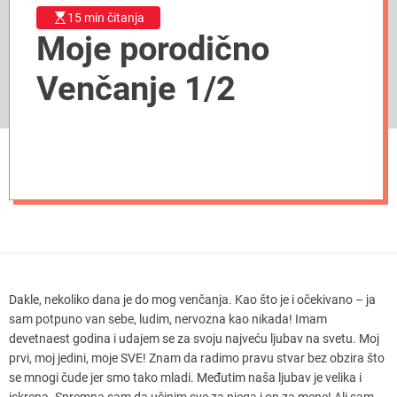
15 min čitanja
Moje porodično
Venčanje 1/2
Dakle, nekoliko dana je do mog venčanja. Kao što je i očekivano – ja
sam potpuno van sebe, ludim, nervozna kao nikada! Imam
devetnaest godina i udajem se za svoju najveću ljubav na svetu. Moj
prvi, moj jedini, moje SVE! Znam da radimo pravu stvar bez obzira što
se mnogi čude jer smo tako mladi. Međutim naša ljubav je velika i
iskrena. Spremna sam da učinim sve za njega i on za mene! Ali sam