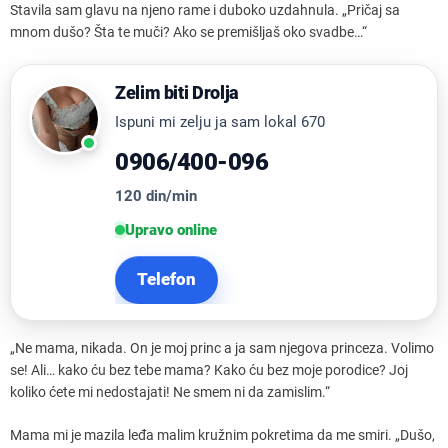
Stavila sam glavu na njeno rame i duboko uzdahnula. „Pričaj sa
mnom dušo? Šta te muči? Ako se premišljaš oko svadbe…“
Zelim biti Drolja
Ispuni mi zelju ja sam lokal 670
0906/400-096
120 din/min
Upravo online
Telefon
„Ne mama, nikada. On je moj princ a ja sam njegova princeza. Volimo
se! Ali… kako ću bez tebe mama? Kako ću bez moje porodice? Joj
koliko ćete mi nedostajati! Ne smem ni da zamislim.“
Mama mi je mazila leđa malim kružnim pokretima da me smiri. „Dušo,