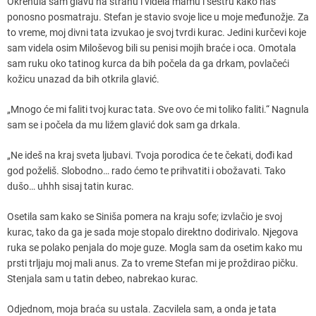
Okrenula sam glavu na stranu i videla mamu i sestru kako nas
ponosno posmatraju. Stefan je stavio svoje lice u moje međunožje. Za
to vreme, moj divni tata izvukao je svoj tvrdi kurac. Jedini kurčevi koje
sam videla osim Miloševog bili su penisi mojih braće i oca. Omotala
sam ruku oko tatinog kurca da bih počela da ga drkam, povlačeći
kožicu unazad da bih otkrila glavić.
„Mnogo će mi faliti tvoj kurac tata. Sve ovo će mi toliko faliti.“ Nagnula
sam se i počela da mu ližem glavić dok sam ga drkala.
„Ne ideš na kraj sveta ljubavi. Tvoja porodica će te čekati, dođi kad
god poželiš. Slobodno… rado ćemo te prihvatiti i obožavati. Tako
dušo… uhhh sisaj tatin kurac.
Osetila sam kako se Siniša pomera na kraju sofe; izvlačio je svoj
kurac, tako da ga je sada moje stopalo direktno dodirivalo. Njegova
ruka se polako penjala do moje guze. Mogla sam da osetim kako mu
prsti trljaju moj mali anus. Za to vreme Stefan mi je proždirao pičku.
Stenjala sam u tatin debeo, nabrekao kurac.
Odjednom, moja braća su ustala. Zacvilela sam, a onda je tata