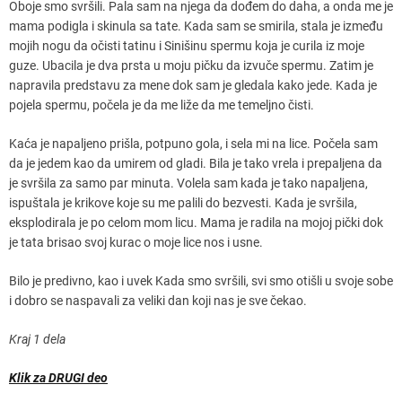
Oboje smo svršili. Pala sam na njega da dođem do daha, a onda me je
mama podigla i skinula sa tate. Kada sam se smirila, stala je između
mojih nogu da očisti tatinu i Sinišinu spermu koja je curila iz moje
guze. Ubacila je dva prsta u moju pičku da izvuče spermu. Zatim je
napravila predstavu za mene dok sam je gledala kako jede. Kada je
pojela spermu, počela je da me liže da me temeljno čisti.
Kaća je napaljeno prišla, potpuno gola, i sela mi na lice. Počela sam
da je jedem kao da umirem od gladi. Bila je tako vrela i prepaljena da
je svršila za samo par minuta. Volela sam kada je tako napaljena,
ispuštala je krikove koje su me palili do bezvesti. Kada je svršila,
eksplodirala je po celom mom licu. Mama je radila na mojoj pički dok
je tata brisao svoj kurac o moje lice nos i usne.
Bilo je predivno, kao i uvek Kada smo svršili, svi smo otišli u svoje sobe
i dobro se naspavali za veliki dan koji nas je sve čekao.
Kraj 1 dela
Klik za DRUGI deo