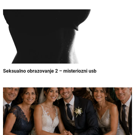
a
n
k
a
Seksualno obrazovanje 2 – misteriozni usb