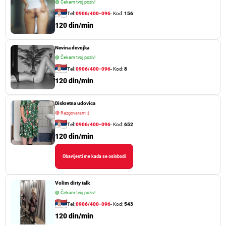
🟢
Čekam tvoj poziv!
Tel:
0906/400-096
- Kod:
156
120 din/min
Nevina devojka
🟢
Čekam tvoj poziv!
Tel:
0906/400-096
- Kod:
8
120 din/min
Diskretna udovica
🔴
Razgovaram :)
Tel:
0906/400-096
- Kod:
652
120 din/min
Obavijesti me kada se oslobodi
Volim dirty talk
🟢
Čekam tvoj poziv!
Tel:
0906/400-096
- Kod:
543
120 din/min