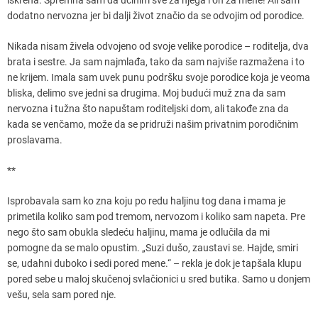
dodatno nervozna jer bi dalji život značio da se odvojim od porodice.
Nikada nisam živela odvojeno od svoje velike porodice – roditelja, dva
brata i sestre. Ja sam najmlađa, tako da sam najviše razmažena i to
ne krijem. Imala sam uvek punu podršku svoje porodice koja je veoma
bliska, delimo sve jedni sa drugima. Moj budući muž zna da sam
nervozna i tužna što napuštam roditeljski dom, ali takođe zna da
kada se venčamo, može da se pridruži našim privatnim porodičnim
proslavama.
**
Isprobavala sam ko zna koju po redu haljinu tog dana i mama je
primetila koliko sam pod tremom, nervozom i koliko sam napeta. Pre
nego što sam obukla sledeću haljinu, mama je odlučila da mi
pomogne da se malo opustim. „Suzi dušo, zaustavi se. Hajde, smiri
se, udahni duboko i sedi pored mene.“ – rekla je dok je tapšala klupu
pored sebe u maloj skučenoj svlačionici u sred butika. Samo u donjem
vešu, sela sam pored nje.