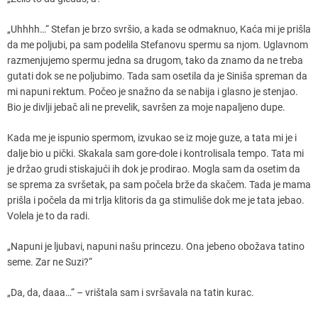
„Uhhhh…“ Stefan je brzo svršio, a kada se odmaknuo, Kaća mi je prišla
da me poljubi, pa sam podelila Stefanovu spermu sa njom. Uglavnom
razmenjujemo spermu jedna sa drugom, tako da znamo da ne treba
gutati dok se ne poljubimo. Tada sam osetila da je Siniša spreman da
mi napuni rektum. Počeo je snažno da se nabija i glasno je stenjao.
Bio je divlji jebač ali ne prevelik, savršen za moje napaljeno dupe.
Kada me je ispunio spermom, izvukao se iz moje guze, a tata mi je i
dalje bio u pički. Skakala sam gore-dole i kontrolisala tempo. Tata mi
je držao grudi stiskajući ih dok je prodirao. Mogla sam da osetim da
se sprema za svršetak, pa sam počela brže da skačem. Tada je mama
prišla i počela da mi trlja klitoris da ga stimuliše dok me je tata jebao.
Volela je to da radi.
„Napuni je ljubavi, napuni našu princezu. Ona jebeno obožava tatino
seme. Zar ne Suzi?“
„Da, da, daaa…“ – vrištala sam i svršavala na tatin kurac.