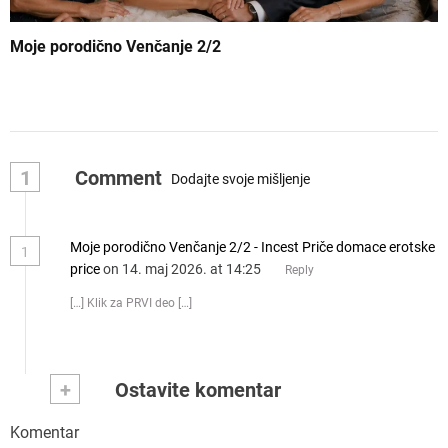
Moje porodično Venčanje 2/2
1
Comment
Dodajte svoje mišljenje
Moje porodično Venčanje 2/2 - Incest Priče domace erotske
1
price
on 14. maj 2026. at 14:25
Reply
[…] Klik za PRVI deo […]
+
Ostavite komentar
Komentar