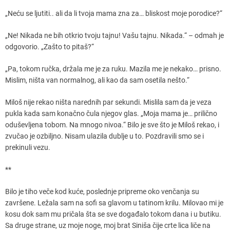
„Neću se ljutiti.. ali da li tvoja mama zna za… bliskost moje porodice?“
„Ne! Nikada ne bih otkrio tvoju tajnu! Vašu tajnu. Nikada.“ – odmah je
odgovorio. „Zašto to pitaš?“
„Pa, tokom ručka, držala me je za ruku. Mazila me je nekako… prisno.
Mislim, ništa van normalnog, ali kao da sam osetila nešto.“
Miloš nije rekao ništa narednih par sekundi. Mislila sam da je veza
pukla kada sam konačno čula njegov glas. „Moja mama je… prilično
oduševljena tobom. Na mnogo nivoa.“ Bilo je sve što je Miloš rekao, i
zvučao je ozbiljno. Nisam ulazila dublje u to. Pozdravili smo se i
prekinuli vezu.
**
Bilo je tiho veče kod kuće, poslednje pripreme oko venčanja su
završene. Ležala sam na sofi sa glavom u tatinom krilu. Milovao mi je
kosu dok sam mu pričala šta se sve događalo tokom dana i u butiku.
Sa druge strane, uz moje noge, moj brat Siniša čije crte lica liče na